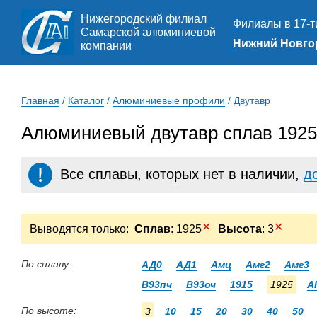
Нижегородский филиал
Филиалы в 17-т
Самарской алюминиевой
Нижний Новго
компании
Главная
/
Каталог
/
Алюминиевые профили
/
Двутавр
Алюминиевый двутавр сплав 1925
Все сплавы, которых нет в наличии,
д
✕
✕
Выводятся только:
Сплав
: 1925
Высота
: 3
По сплаву:
АД0
АД1
Амц
Амг2
Амг3
В93пч
В93оч
1915
1925
А
По высоте:
3
10
15
20
30
40
50