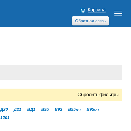
Корзина
Обратная связь
Сбросить фильтры
Д20
Д21
ВД1
В95
В93
В95пч
В95оч
1201