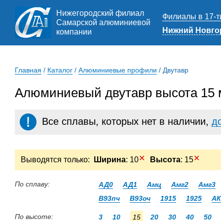
Нижегородский филиал
Филиалы в 17-т
Самарской алюминиевой
Нижний Новго
компании
Главная
/
Каталог
/
Алюминиевые профили
/
Двутавр
Алюминиевый двутавр высота 15 
Все сплавы, которых нет в наличии,
д
✕
✕
Выводятся только:
Ширина
: 10
Высота
: 15
По сплаву:
АД0
АД1
Амц
Амг2
Амг3
В93пч
В93оч
1915
1925
АК
По высоте:
3
10
15
20
30
40
50