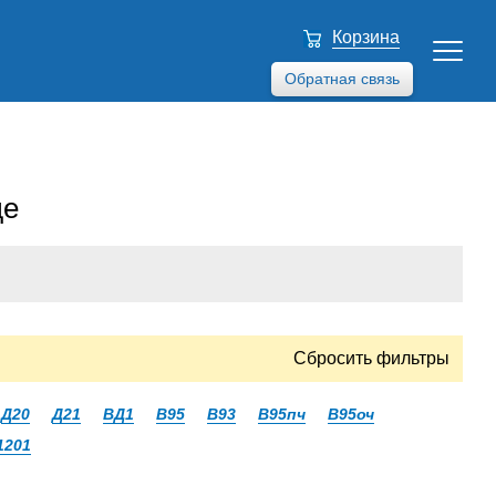
Корзина
Обратная связь
де
Сбросить фильтры
Д20
Д21
ВД1
В95
В93
В95пч
В95оч
1201