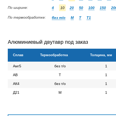
По ширине:
4
10
20
50
100
150
20
По термообработке:
без т/о
М
Т
Т1
Алюминиевый двутавр под заказ
Сплав
Термообработка
Толщина, мм
Амг5
без т/о
1
АВ
Т
1
АК4
без т/о
1
Д21
М
1