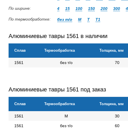
По ширине:
4
15
100
150
200
300
4
По термообработке:
без т/о
М
Т
Т1
Алюминиевые тавры 1561 в наличии
Сплав
Термообработка
Толщина, мм
1561
без т/о
70
Алюминиевые тавры 1561 под заказ
Сплав
Термообработка
Толщина, мм
1561
М
30
1561
без т/о
60