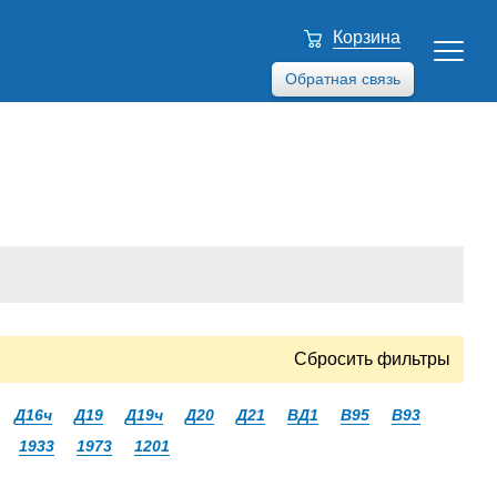
Корзина
Обратная связь
Сбросить фильтры
Д16ч
Д19
Д19ч
Д20
Д21
ВД1
В95
В93
1933
1973
1201