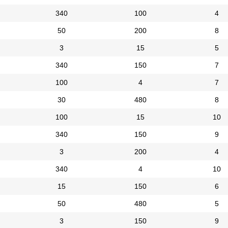
340
100
4
50
200
8
3
15
5
340
150
7
100
4
7
30
480
8
100
15
10
340
150
9
3
200
4
340
4
10
15
150
6
50
480
5
3
150
9