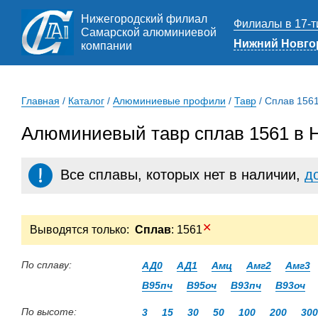
Нижегородский филиал
Филиалы в 17-т
Самарской алюминиевой
Нижний Новго
компании
Главная
/
Каталог
/
Алюминиевые профили
/
Тавр
/
Сплав 156
Алюминиевый тавр сплав 1561 в 
Все сплавы, которых нет в наличии,
д
✕
Выводятся только:
Сплав
: 1561
По сплаву:
АД0
АД1
Амц
Амг2
Амг3
В95пч
В95оч
В93пч
В93оч
По высоте:
3
15
30
50
100
200
300