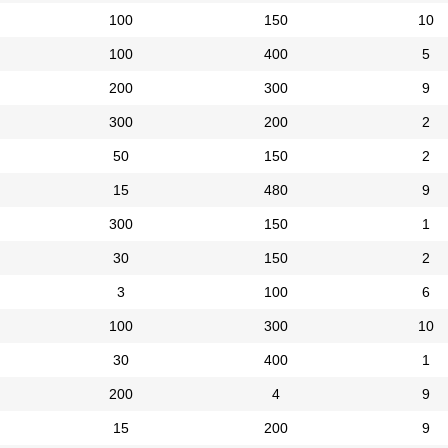
100
150
10
100
400
5
200
300
9
300
200
2
50
150
2
15
480
9
300
150
1
30
150
2
3
100
6
100
300
10
30
400
1
200
4
9
15
200
9