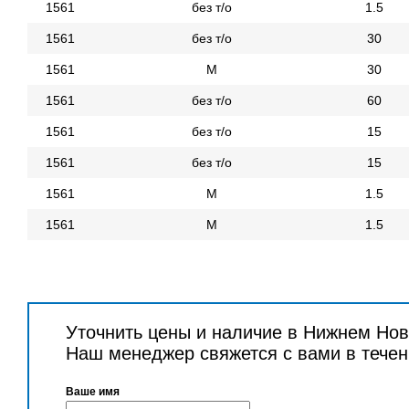
1561
без т/о
1.5
1561
без т/о
30
1561
М
30
1561
без т/о
60
1561
без т/о
15
1561
без т/о
15
1561
М
1.5
1561
М
1.5
Уточнить цены и наличие в Нижнем Нов
Наш менеджер свяжется с вами в течен
Ваше имя