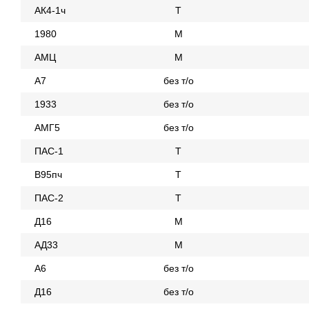
АК4-1ч
Т
1980
М
АМЦ
М
А7
без т/о
1933
без т/о
АМГ5
без т/о
ПАС-1
Т
В95пч
Т
ПАС-2
Т
Д16
М
АД33
М
А6
без т/о
Д16
без т/о