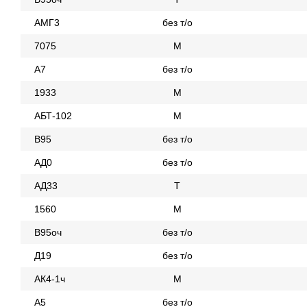
АМГ3
без т/о
7075
М
А7
без т/о
1933
М
АБТ-102
М
В95
без т/о
АД0
без т/о
АД33
Т
1560
М
В95оч
без т/о
Д19
без т/о
АК4-1ч
М
А5
без т/о