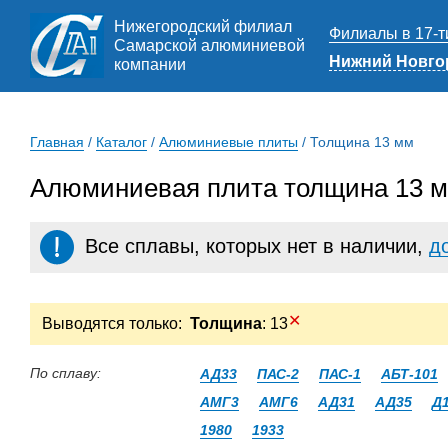
Нижегородский филиал
Филиалы в 17-т
Самарской алюминиевой
Нижний Новго
компании
Главная
/
Каталог
/
Алюминиевые плиты
/
Толщина 13 мм
Алюминиевая плита толщина 13 м
Все сплавы, которых нет в наличии,
д
✕
Выводятся только:
Толщина
: 13
По сплаву:
АД33
ПАС-2
ПАС-1
АБТ-101
АМГ3
АМГ6
АД31
АД35
Д
1980
1933