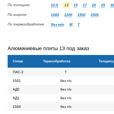
По толщине:
10.5
13
15
17
20
25
3
По ширине:
1000
1200
1500
2000
По термообработке:
без т/о
М
Т
Алюминиевые плиты 13 под заказ
Сплав
Термообработка
Толщина
ПАС-2
Т
1561
без т/о
АД0
без т/о
АД1
без т/о
1560
без т/о