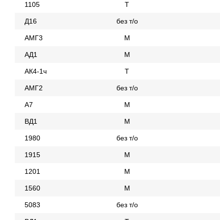
1105
Т
Д16
без т/о
АМГ3
М
АД1
М
АК4-1ч
Т
АМГ2
без т/о
А7
М
ВД1
М
1980
без т/о
1915
М
1201
М
1560
М
5083
без т/о