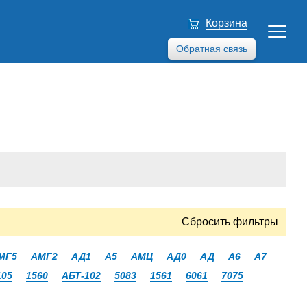
Корзина
Обратная связь
Сбросить фильтры
МГ5
АМГ2
АД1
А5
АМЦ
АД0
АД
А6
А7
105
1560
АБТ-102
5083
1561
6061
7075