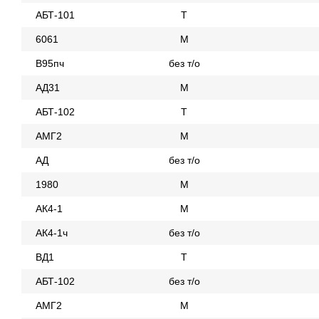
АБТ-101
Т
6061
М
В95пч
без т/о
АД31
М
АБТ-102
Т
АМГ2
М
АД
без т/о
1980
М
АК4-1
М
АК4-1ч
без т/о
ВД1
Т
АБТ-102
без т/о
АМГ2
М