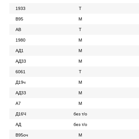
1933
Т
В95
М
АВ
Т
1980
М
АД1
М
АД33
М
6061
Т
Д19ч
М
АД33
М
А7
М
Д16Ч
без т/о
АД
без т/о
В95оч
М