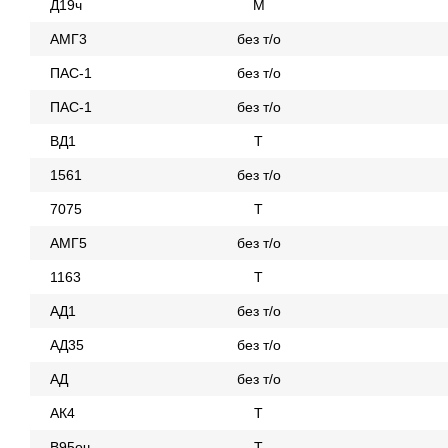
Д19ч
М
АМГ3
без т/о
ПАС-1
без т/о
ПАС-1
без т/о
ВД1
Т
1561
без т/о
7075
Т
АМГ5
без т/о
1163
Т
АД1
без т/о
АД35
без т/о
АД
без т/о
АК4
Т
В95оч
Т